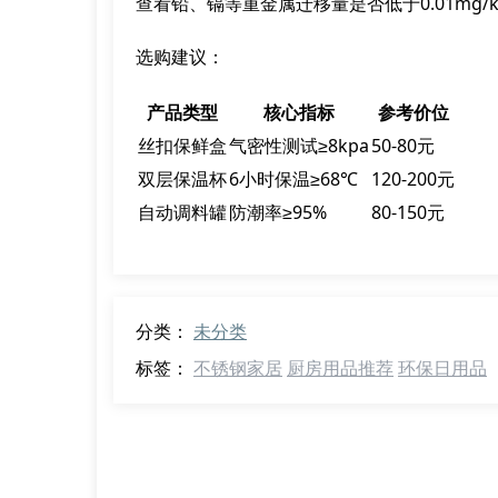
查看铅、镉等重金属迁移量是否低于0.01mg/
选购建议：
产品类型
核心指标
参考价位
丝扣保鲜盒
气密性测试≥8kpa
50-80元
双层保温杯
6小时保温≥68℃
120-200元
自动调料罐
防潮率≥95%
80-150元
分类：
未分类
标签：
不锈钢家居
厨房用品推荐
环保日用品