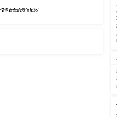
表铬镍合金的最佳配比”