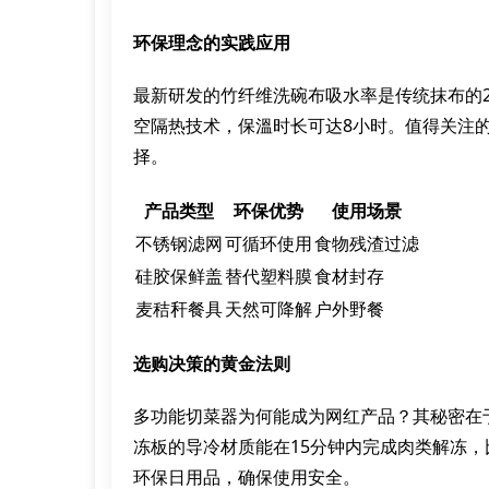
环保理念的实践应用
最新研发的竹纤维洗碗布吸水率是传统抹布的2
空隔热技术，保溫时长可达8小时。值得关注
择。
产品类型
环保优势
使用场景
不锈钢滤网
可循环使用
食物残渣过滤
硅胶保鲜盖
替代塑料膜
食材封存
麦秸秆餐具
天然可降解
户外野餐
选购决策的黄金法则
多功能切菜器为何能成为网红产品？其秘密在
冻板的导冷材质能在15分钟内完成肉类解冻
环保日用品，确保使用安全。