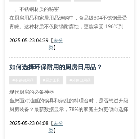
用不同厚
一、不锈钢材质的秘密
在厨房用品和家居用品选购中，食品级304不锈钢最受
青睐。这种材质不仅防锈耐腐蚀，更能承受-196℃到
800℃的极端温差。建议检查产品底部激光刻印的”
2025-05-23 04:39
【
未分
sus304″标识，避免购买到201伪劣钢材。
类
】
二、环保设计的四大特征
优质环保日用品通常具备可循环使用、无化学涂层、易
如何选择环保耐用的厨房日用品？
降解包装和节水设计。比如双层沥水篮采用镂空结构，
比传统塑料制品节水30%。丝扣结构的密封罐能重复使
#不锈钢用品
#厨房工具
#环保日用品
用5年
现代厨房的必备神器
当您面对油腻的锅具和杂乱的料理台时，是否想过升级
厨房装备？最新数据显示，78%的家庭主妇更倾向选择
带有双层设计的环保餐具。以304不锈钢制作的厨房工
2025-05-23 04:08
【
未分
具为例，其抗菌特性可减少70%的细菌残留，特别适合
类
】
处理生鲜食材。