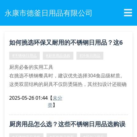
☰
永康市德釜日用品有限公司
如何挑选环保又耐用的不锈钢日用品？这6
个技巧必须掌握！
#不锈钢日用品
#厨房用品选购
#环保日用品
厨房必备的实用工具
在挑选不锈钢餐具时，建议优先选择304食品级材质。
这类双层结构的厨具不仅防烫隔热，其丝扣设计还能确
保密封性。市面上多功能锅具常标注”快速加热”功能，
2025-05-26 01:44
【
未分
但要注意查看产品是否通过sgs环保认证。
类
】
家居收纳的智能选择
带自动闭合装置的收纳盒近期备受青睐，其环保涂层能
厨房用品怎么选？这些不锈钢日用品选购误
有效防锈。实测显示，采用加厚材质的储物罐承重能力
提升40%，特别适合存放干货调料。选购时注意观察产
区要避开！