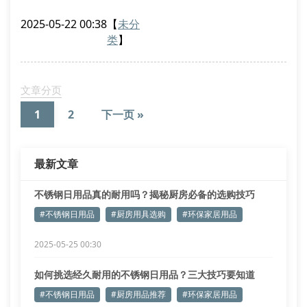
蚀、易清洁的特性，正成为现代家庭的新宠。但市场上
2025-05-22 00:38
【
未分
标榜”304食品级”的产品，实际铬镍含量达标的不足六
类
】
成。
优质不锈钢厨具应具备以下特征：
表面呈现均匀哑光质感
文章分页
边缘经过圆角打磨处理
1
2
下一页 »
重量分布均衡不头重脚轻
环保设计与实用功能的平衡
最新文章
双层结构的保温饭盒近年销量增长120%
不锈钢日用品真的耐用吗？揭秘厨房必备的选购技巧
#不锈钢日用品
#厨房用具选购
#环保家居用品
2025-05-25 00:30
如何挑选经久耐用的不锈钢日用品？三大技巧要知道
#不锈钢日用品
#厨房用品推荐
#环保家居用品