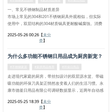
#不锈钢家品选购
#厨房用品推荐
#环保日用品
品边缘是否经过圆角处理
一、常见不锈钢制品材质差异
市场上常见的304和201不锈钢厨具外观相似，但实际
使用中，双层结构的304材质锅具更耐酸碱腐蚀。消费
者在挑选保鲜盒时，要注意观察产品标注的钢印标识，
2025-05-26 00:26
【
未分
正规厂家会在器皿底部标注材质类型。特别要注意带丝
类
】
扣设计的密封罐，优质产品会采用医用级不锈钢制作扣
件。
为什么多功能不锈钢日用品成为厨房新宠？
二、多功能设计产品选购要点
自动沥水菜篮建议选择带有环保硅胶垫的款式，既能保
#不锈钢家居
#厨房用品推荐
#环保日用品
护台面又增加摩擦力。快速解冻板要挑选经
走进现代家庭的厨房，带丝扣设计的双层沥水篮、带磁
吸功能的环保刀具架正悄然改变着人们的生活习惯。永
康市德釜日用品有限公司调研数据显示，近两年自动感
应调料罐的销量增长达240%，印证了智能日用品正在
2025-05-25 18:39
【
未分
重塑厨房生态。
类
】
一、材质革新带来使用变革