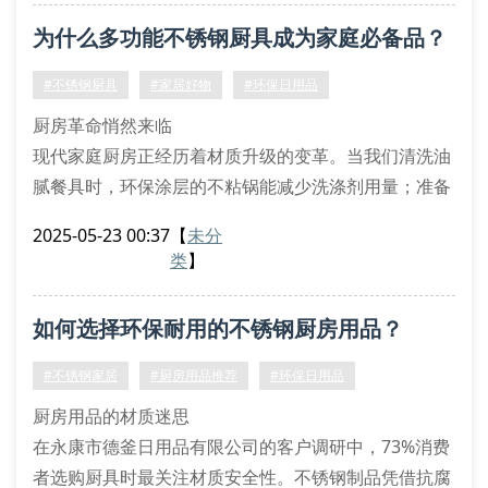
自动沥水菜篮解决清洗烦恼
为什么多功能不锈钢厨具成为家庭必备品？
快速解冻板缩短备餐时间
丝扣密封罐保持食材新鲜度
#不锈钢厨具
#家居好物
#环保日用品
家居用品的创新革命
厨房革命悄然来临
智能感应垃圾桶正改变传统清洁方式，通过红外线感应
现代家庭厨房正经历着材质升级的变革。当我们清洗油
技术实现零
腻餐具时，环保涂层的不粘锅能减少洗涤剂用量；准备
年夜饭时，三层复合底炒锅让食物均匀受热；收纳调味
2025-05-23 00:37
【
未分
罐时，丝扣密封设计确保食材新鲜。这些创新设计正在
类
】
重塑我们的烹饪体验。
不锈钢制品的五大优势
如何选择环保耐用的不锈钢厨房用品？
抗菌特性：食品级304不锈钢表面抑制细菌滋生
耐久性能：双层结构锅具经得起长期高温考验
#不锈钢家居
#厨房用品推荐
#环保日用品
清洁便捷：镜面抛光处理让油污无处藏身
厨房用品的材质迷思
烹饪效率：快
在永康市德釜日用品有限公司的客户调研中，73%消费
者选购厨具时最关注材质安全性。不锈钢制品凭借抗腐