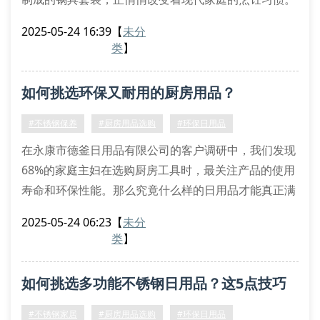
从双立人同款刀具到三层复合底汤锅，不锈钢制品正以
2025-05-24 16:39
【
未分
每年15%的增速占领厨房用品市场。
类
】
不锈钢制品的三大核心优势
与传统铝制炊具相比，不锈钢厨房器具展现出明显优
如何挑选环保又耐用的厨房用品？
势。首先，双层复合结构的不锈钢炒锅能实现均匀导
热，避免传统铁锅易糊底的困扰。其次，经过电解抛光
#不锈钢保养
#厨房用品选购
#环保日用品
处
在永康市德釜日用品有限公司的客户调研中，我们发现
68%的家庭主妇在选购厨房工具时，最关注产品的使用
寿命和环保性能。那么究竟什么样的日用品才能真正满
足现代家庭的厨房需求呢？
2025-05-24 06:23
【
未分
一、材质选择有诀窍
类
】
优质不锈钢制品往往带有食品级304标识，这种材质不
仅抗腐蚀性强，还能避免金属离子析出。我们建议消费
如何挑选多功能不锈钢日用品？这5点技巧
者在挑选削皮器、沥水篮时，注意观察焊接处是否采用
无缝工艺。最近热销的双层隔热餐盒，就因其内外层采
太实用了！
#不锈钢家居
#厨房用品选购
#环保日用品