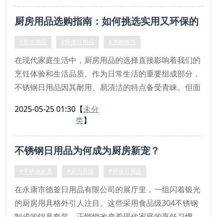
304食品级不锈钢材质的保鲜盒，凭借耐腐蚀特性延长
厨房用品选购指南：如何挑选实用又环保的
食材保存周期。采用冲压工艺制作的丝扣密封罐，通过
旋转式锁紧结构实现零渗漏。这些创新设计让传统塑料
不锈钢日用品？
#厨房用品
#环保日用品
#选购技巧
制品逐渐退出
在现代家庭生活中，厨房用品的选择直接影响着我们的
烹饪体验和生活品质。作为日常生活的重要组成部分，
不锈钢日用品因其耐用、易清洁的特点备受青睐。但面
对市场上琳琅满目的产品，很多消费者常常感到困惑：
2025-05-25 01:30
【
未分
究竟什么样的厨房用品才真正实用又环保？
类
】
一、不锈钢日用品的主要优势
不锈钢材质的厨房用品已经成为许多家庭的首选。这类
不锈钢日用品为何成为厨房新宠？
产品不仅外观时尚，而且具有防锈、耐腐蚀的特性。相
比传统铁质炊具，不锈钢双层
#不锈钢厨具
#厨房升级
#环保日用品
在永康市德釜日用品有限公司的展厅里，一组闪着银光
的厨房用具格外引人注目。这些采用食品级304不锈钢
制成的锅具套装，正悄悄改变着现代家庭的烹饪习惯。