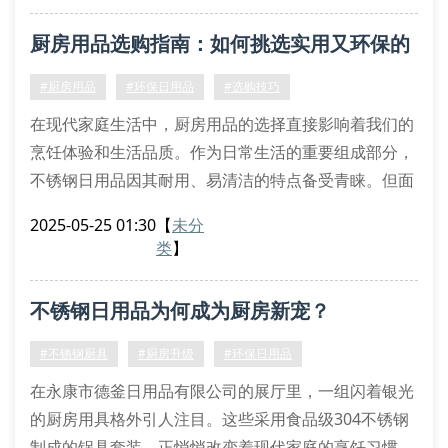
304食品级不锈钢材质的保鲜盒，凭借耐腐蚀特性延长
厨房用品选购指南：如何挑选实用又环保的
食材保存周期。采用冲压工艺制作的丝扣密封罐，通过
旋转式锁紧结构实现零渗漏。这些创新设计让传统塑料
不锈钢日用品？
#厨房用品
#环保日用品
#选购技巧
制品逐渐退出
在现代家庭生活中，厨房用品的选择直接影响着我们的
烹饪体验和生活品质。作为日常生活的重要组成部分，
不锈钢日用品因其耐用、易清洁的特点备受青睐。但面
对市场上琳琅满目的产品，很多消费者常常感到困惑：
2025-05-25 01:30
【
未分
究竟什么样的厨房用品才真正实用又环保？
类
】
一、不锈钢日用品的主要优势
不锈钢材质的厨房用品已经成为许多家庭的首选。这类
不锈钢日用品为何成为厨房新宠？
产品不仅外观时尚，而且具有防锈、耐腐蚀的特性。相
比传统铁质炊具，不锈钢双层
#不锈钢厨具
#厨房升级
#环保日用品
在永康市德釜日用品有限公司的展厅里，一组闪着银光
的厨房用具格外引人注目。这些采用食品级304不锈钢
制成的锅具套装，正悄悄改变着现代家庭的烹饪习惯。