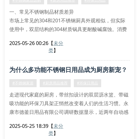
#不锈钢家品选购
#厨房用品推荐
#环保日用品
品边缘是否经过圆角处理
一、常见不锈钢制品材质差异
市场上常见的304和201不锈钢厨具外观相似，但实际
使用中，双层结构的304材质锅具更耐酸碱腐蚀。消费
者在挑选保鲜盒时，要注意观察产品标注的钢印标识，
2025-05-26 00:26
【
未分
正规厂家会在器皿底部标注材质类型。特别要注意带丝
类
】
扣设计的密封罐，优质产品会采用医用级不锈钢制作扣
件。
为什么多功能不锈钢日用品成为厨房新宠？
二、多功能设计产品选购要点
自动沥水菜篮建议选择带有环保硅胶垫的款式，既能保
#不锈钢家居
#厨房用品推荐
#环保日用品
护台面又增加摩擦力。快速解冻板要挑选经
走进现代家庭的厨房，带丝扣设计的双层沥水篮、带磁
吸功能的环保刀具架正悄然改变着人们的生活习惯。永
康市德釜日用品有限公司调研数据显示，近两年自动感
应调料罐的销量增长达240%，印证了智能日用品正在
2025-05-25 18:39
【
未分
重塑厨房生态。
类
】
一、材质革新带来使用变革