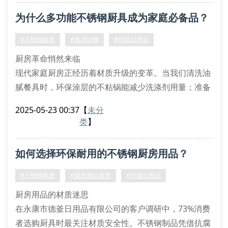
自动沥水菜篮解决清洗烦恼
为什么多功能不锈钢厨具成为家庭必备品？
快速解冻板缩短备餐时间
丝扣密封罐保持食材新鲜度
#不锈钢厨具
#家居好物
#环保日用品
家居用品的创新革命
厨房革命悄然来临
智能感应垃圾桶正改变传统清洁方式，通过红外线感应
现代家庭厨房正经历着材质升级的变革。当我们清洗油
技术实现零
腻餐具时，环保涂层的不粘锅能减少洗涤剂用量；准备
年夜饭时，三层复合底炒锅让食物均匀受热；收纳调味
2025-05-23 00:37
【
未分
罐时，丝扣密封设计确保食材新鲜。这些创新设计正在
类
】
重塑我们的烹饪体验。
不锈钢制品的五大优势
如何选择环保耐用的不锈钢厨房用品？
抗菌特性：食品级304不锈钢表面抑制细菌滋生
耐久性能：双层结构锅具经得起长期高温考验
#不锈钢家居
#厨房用品推荐
#环保日用品
清洁便捷：镜面抛光处理让油污无处藏身
厨房用品的材质迷思
烹饪效率：快
在永康市德釜日用品有限公司的客户调研中，73%消费
者选购厨具时最关注材质安全性。不锈钢制品凭借抗腐