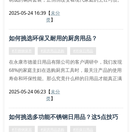
从双立人同款刀具到三层复合底汤锅，不锈钢制品正以
2025-05-24 16:39
【
未分
每年15%的增速占领厨房用品市场。
类
】
不锈钢制品的三大核心优势
与传统铝制炊具相比，不锈钢厨房器具展现出明显优
如何挑选环保又耐用的厨房用品？
势。首先，双层复合结构的不锈钢炒锅能实现均匀导
热，避免传统铁锅易糊底的困扰。其次，经过电解抛光
#不锈钢保养
#厨房用品选购
#环保日用品
处
在永康市德釜日用品有限公司的客户调研中，我们发现
68%的家庭主妇在选购厨房工具时，最关注产品的使用
寿命和环保性能。那么究竟什么样的日用品才能真正满
足现代家庭的厨房需求呢？
2025-05-24 06:23
【
未分
一、材质选择有诀窍
类
】
优质不锈钢制品往往带有食品级304标识，这种材质不
仅抗腐蚀性强，还能避免金属离子析出。我们建议消费
如何挑选多功能不锈钢日用品？这5点技巧
者在挑选削皮器、沥水篮时，注意观察焊接处是否采用
无缝工艺。最近热销的双层隔热餐盒，就因其内外层采
太实用了！
#不锈钢家居
#厨房用品选购
#环保日用品