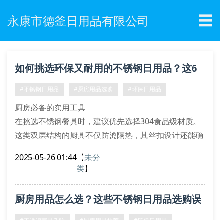
☰
永康市德釜日用品有限公司
如何挑选环保又耐用的不锈钢日用品？这6
个技巧必须掌握！
#不锈钢日用品
#厨房用品选购
#环保日用品
厨房必备的实用工具
在挑选不锈钢餐具时，建议优先选择304食品级材质。
这类双层结构的厨具不仅防烫隔热，其丝扣设计还能确
保密封性。市面上多功能锅具常标注”快速加热”功能，
2025-05-26 01:44
【
未分
但要注意查看产品是否通过sgs环保认证。
类
】
家居收纳的智能选择
带自动闭合装置的收纳盒近期备受青睐，其环保涂层能
厨房用品怎么选？这些不锈钢日用品选购误
有效防锈。实测显示，采用加厚材质的储物罐承重能力
提升40%，特别适合存放干货调料。选购时注意观察产
区要避开！