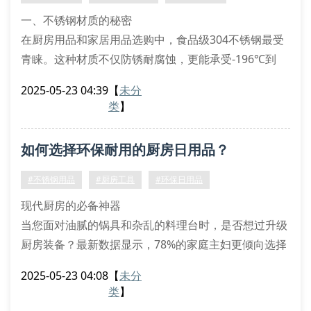
用不同厚
一、不锈钢材质的秘密
在厨房用品和家居用品选购中，食品级304不锈钢最受
青睐。这种材质不仅防锈耐腐蚀，更能承受-196℃到
800℃的极端温差。建议检查产品底部激光刻印的”
2025-05-23 04:39
【
未分
sus304″标识，避免购买到201伪劣钢材。
类
】
二、环保设计的四大特征
优质环保日用品通常具备可循环使用、无化学涂层、易
如何选择环保耐用的厨房日用品？
降解包装和节水设计。比如双层沥水篮采用镂空结构，
比传统塑料制品节水30%。丝扣结构的密封罐能重复使
#不锈钢用品
#厨房工具
#环保日用品
用5年
现代厨房的必备神器
当您面对油腻的锅具和杂乱的料理台时，是否想过升级
厨房装备？最新数据显示，78%的家庭主妇更倾向选择
带有双层设计的环保餐具。以304不锈钢制作的厨房工
2025-05-23 04:08
【
未分
具为例，其抗菌特性可减少70%的细菌残留，特别适合
类
】
处理生鲜食材。