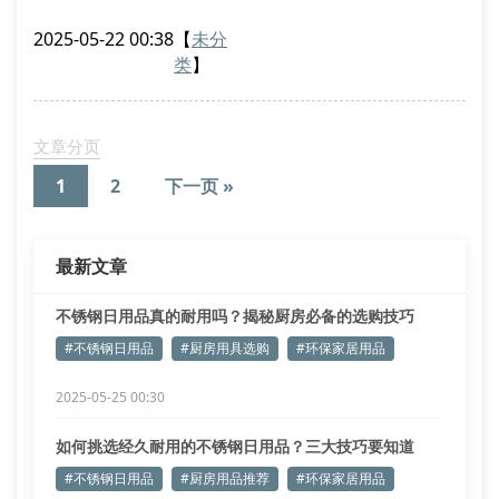
蚀、易清洁的特性，正成为现代家庭的新宠。但市场上
2025-05-22 00:38
【
未分
标榜”304食品级”的产品，实际铬镍含量达标的不足六
类
】
成。
优质不锈钢厨具应具备以下特征：
表面呈现均匀哑光质感
文章分页
边缘经过圆角打磨处理
1
2
下一页 »
重量分布均衡不头重脚轻
环保设计与实用功能的平衡
最新文章
双层结构的保温饭盒近年销量增长120%
不锈钢日用品真的耐用吗？揭秘厨房必备的选购技巧
#不锈钢日用品
#厨房用具选购
#环保家居用品
2025-05-25 00:30
如何挑选经久耐用的不锈钢日用品？三大技巧要知道
#不锈钢日用品
#厨房用品推荐
#环保家居用品