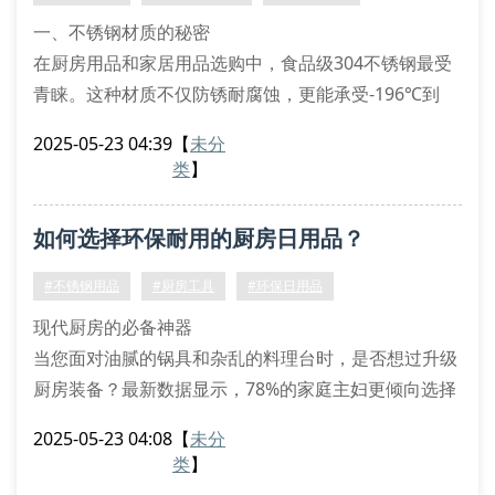
用不同厚
一、不锈钢材质的秘密
在厨房用品和家居用品选购中，食品级304不锈钢最受
青睐。这种材质不仅防锈耐腐蚀，更能承受-196℃到
800℃的极端温差。建议检查产品底部激光刻印的”
2025-05-23 04:39
【
未分
sus304″标识，避免购买到201伪劣钢材。
类
】
二、环保设计的四大特征
优质环保日用品通常具备可循环使用、无化学涂层、易
如何选择环保耐用的厨房日用品？
降解包装和节水设计。比如双层沥水篮采用镂空结构，
比传统塑料制品节水30%。丝扣结构的密封罐能重复使
#不锈钢用品
#厨房工具
#环保日用品
用5年
现代厨房的必备神器
当您面对油腻的锅具和杂乱的料理台时，是否想过升级
厨房装备？最新数据显示，78%的家庭主妇更倾向选择
带有双层设计的环保餐具。以304不锈钢制作的厨房工
2025-05-23 04:08
【
未分
具为例，其抗菌特性可减少70%的细菌残留，特别适合
类
】
处理生鲜食材。