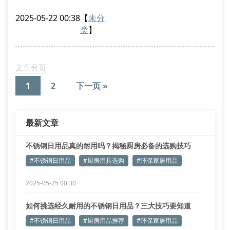
蚀、易清洁的特性，正成为现代家庭的新宠。但市场上
2025-05-22 00:38
【
未分
标榜”304食品级”的产品，实际铬镍含量达标的不足六
类
】
成。
优质不锈钢厨具应具备以下特征：
表面呈现均匀哑光质感
文章分页
边缘经过圆角打磨处理
1
2
下一页 »
重量分布均衡不头重脚轻
环保设计与实用功能的平衡
最新文章
双层结构的保温饭盒近年销量增长120%
不锈钢日用品真的耐用吗？揭秘厨房必备的选购技巧
#不锈钢日用品
#厨房用具选购
#环保家居用品
2025-05-25 00:30
如何挑选经久耐用的不锈钢日用品？三大技巧要知道
#不锈钢日用品
#厨房用品推荐
#环保家居用品