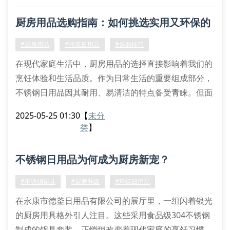
304食品级不锈钢材质的保鲜盒，凭借耐腐蚀特性延长
厨房用品选购指南：如何挑选实用又环保的
食材保存周期。采用冲压工艺制作的丝扣密封罐，通过
旋转式锁紧结构实现零渗漏。这些创新设计让传统塑料
不锈钢日用品？
#厨房用品
#环保日用品
#选购技巧
制品逐渐退出
在现代家庭生活中，厨房用品的选择直接影响着我们的
烹饪体验和生活品质。作为日常生活的重要组成部分，
不锈钢日用品因其耐用、易清洁的特点备受青睐。但面
对市场上琳琅满目的产品，很多消费者常常感到困惑：
2025-05-25 01:30
【
未分
究竟什么样的厨房用品才真正实用又环保？
类
】
一、不锈钢日用品的主要优势
不锈钢材质的厨房用品已经成为许多家庭的首选。这类
不锈钢日用品为何成为厨房新宠？
产品不仅外观时尚，而且具有防锈、耐腐蚀的特性。相
比传统铁质炊具，不锈钢双层
#不锈钢厨具
#厨房升级
#环保日用品
在永康市德釜日用品有限公司的展厅里，一组闪着银光
的厨房用具格外引人注目。这些采用食品级304不锈钢
制成的锅具套装，正悄悄改变着现代家庭的烹饪习惯。