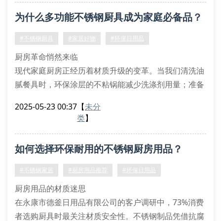
自动沥水菜篮解决清洗烦恼
为什么多功能不锈钢厨具成为家庭必备品？
快速解冻板缩短备餐时间
丝扣密封罐保持食材新鲜度
#不锈钢厨具
#家居好物
#环保日用品
家居用品的创新革命
厨房革命悄然来临
智能感应垃圾桶正改变传统清洁方式，通过红外线感应
现代家庭厨房正经历着材质升级的变革。当我们清洗油
技术实现零
腻餐具时，环保涂层的不粘锅能减少洗涤剂用量；准备
年夜饭时，三层复合底炒锅让食物均匀受热；收纳调味
2025-05-23 00:37
【
未分
罐时，丝扣密封设计确保食材新鲜。这些创新设计正在
类
】
重塑我们的烹饪体验。
不锈钢制品的五大优势
如何选择环保耐用的不锈钢厨房用品？
抗菌特性：食品级304不锈钢表面抑制细菌滋生
耐久性能：双层结构锅具经得起长期高温考验
#不锈钢家居
#厨房用品推荐
#环保日用品
清洁便捷：镜面抛光处理让油污无处藏身
厨房用品的材质迷思
烹饪效率：快
在永康市德釜日用品有限公司的客户调研中，73%消费
者选购厨具时最关注材质安全性。不锈钢制品凭借抗腐