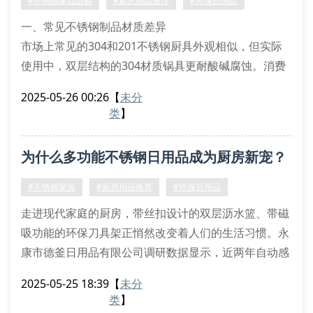
#不锈钢家品选购
#厨房用品推荐
#环保日用品
品边缘是否经过圆角处理
一、常见不锈钢制品材质差异
市场上常见的304和201不锈钢厨具外观相似，但实际
使用中，双层结构的304材质锅具更耐酸碱腐蚀。消费
者在挑选保鲜盒时，要注意观察产品标注的钢印标识，
2025-05-26 00:26
【
未分
正规厂家会在器皿底部标注材质类型。特别要注意带丝
类
】
扣设计的密封罐，优质产品会采用医用级不锈钢制作扣
件。
为什么多功能不锈钢日用品成为厨房新宠？
二、多功能设计产品选购要点
自动沥水菜篮建议选择带有环保硅胶垫的款式，既能保
#不锈钢家居
#厨房用品推荐
#环保日用品
护台面又增加摩擦力。快速解冻板要挑选经
走进现代家庭的厨房，带丝扣设计的双层沥水篮、带磁
吸功能的环保刀具架正悄然改变着人们的生活习惯。永
康市德釜日用品有限公司调研数据显示，近两年自动感
应调料罐的销量增长达240%，印证了智能日用品正在
2025-05-25 18:39
【
未分
重塑厨房生态。
类
】
一、材质革新带来使用变革