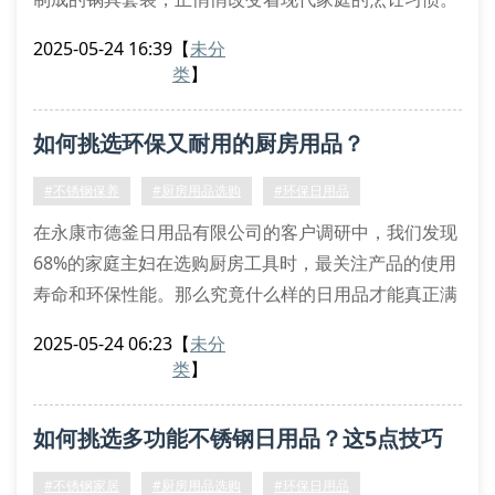
从双立人同款刀具到三层复合底汤锅，不锈钢制品正以
2025-05-24 16:39
【
未分
每年15%的增速占领厨房用品市场。
类
】
不锈钢制品的三大核心优势
与传统铝制炊具相比，不锈钢厨房器具展现出明显优
如何挑选环保又耐用的厨房用品？
势。首先，双层复合结构的不锈钢炒锅能实现均匀导
热，避免传统铁锅易糊底的困扰。其次，经过电解抛光
#不锈钢保养
#厨房用品选购
#环保日用品
处
在永康市德釜日用品有限公司的客户调研中，我们发现
68%的家庭主妇在选购厨房工具时，最关注产品的使用
寿命和环保性能。那么究竟什么样的日用品才能真正满
足现代家庭的厨房需求呢？
2025-05-24 06:23
【
未分
一、材质选择有诀窍
类
】
优质不锈钢制品往往带有食品级304标识，这种材质不
仅抗腐蚀性强，还能避免金属离子析出。我们建议消费
如何挑选多功能不锈钢日用品？这5点技巧
者在挑选削皮器、沥水篮时，注意观察焊接处是否采用
无缝工艺。最近热销的双层隔热餐盒，就因其内外层采
太实用了！
#不锈钢家居
#厨房用品选购
#环保日用品