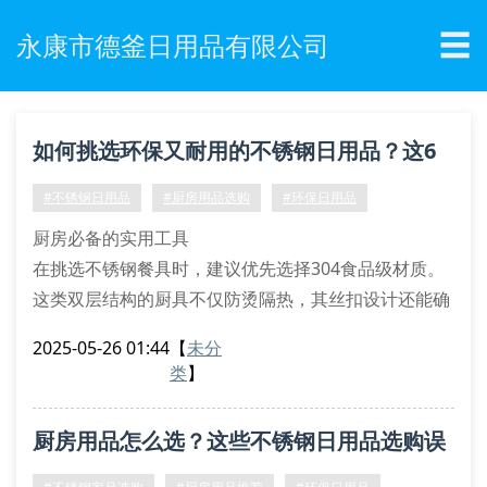
☰
永康市德釜日用品有限公司
如何挑选环保又耐用的不锈钢日用品？这6
个技巧必须掌握！
#不锈钢日用品
#厨房用品选购
#环保日用品
厨房必备的实用工具
在挑选不锈钢餐具时，建议优先选择304食品级材质。
这类双层结构的厨具不仅防烫隔热，其丝扣设计还能确
保密封性。市面上多功能锅具常标注”快速加热”功能，
2025-05-26 01:44
【
未分
但要注意查看产品是否通过sgs环保认证。
类
】
家居收纳的智能选择
带自动闭合装置的收纳盒近期备受青睐，其环保涂层能
厨房用品怎么选？这些不锈钢日用品选购误
有效防锈。实测显示，采用加厚材质的储物罐承重能力
提升40%，特别适合存放干货调料。选购时注意观察产
区要避开！