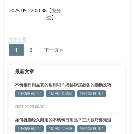
蚀、易清洁的特性，正成为现代家庭的新宠。但市场上
2025-05-22 00:38
【
未分
标榜”304食品级”的产品，实际铬镍含量达标的不足六
类
】
成。
优质不锈钢厨具应具备以下特征：
表面呈现均匀哑光质感
文章分页
边缘经过圆角打磨处理
1
2
下一页 »
重量分布均衡不头重脚轻
环保设计与实用功能的平衡
最新文章
双层结构的保温饭盒近年销量增长120%
不锈钢日用品真的耐用吗？揭秘厨房必备的选购技巧
#不锈钢日用品
#厨房用具选购
#环保家居用品
2025-05-25 00:30
如何挑选经久耐用的不锈钢日用品？三大技巧要知道
#不锈钢日用品
#厨房用品推荐
#环保家居用品