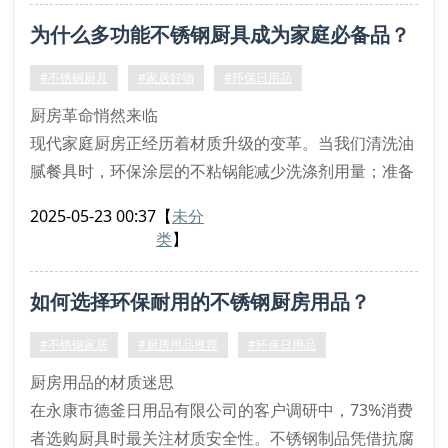
自动沥水菜篮解决清洗烦恼
为什么多功能不锈钢厨具成为家庭必备品？
快速解冻板缩短备餐时间
丝扣密封罐保持食材新鲜度
#不锈钢厨具
#家居好物
#环保日用品
家居用品的创新革命
厨房革命悄然来临
智能感应垃圾桶正改变传统清洁方式，通过红外线感应
现代家庭厨房正经历着材质升级的变革。当我们清洗油
技术实现零
腻餐具时，环保涂层的不粘锅能减少洗涤剂用量；准备
年夜饭时，三层复合底炒锅让食物均匀受热；收纳调味
2025-05-23 00:37
【
未分
罐时，丝扣密封设计确保食材新鲜。这些创新设计正在
类
】
重塑我们的烹饪体验。
不锈钢制品的五大优势
如何选择环保耐用的不锈钢厨房用品？
抗菌特性：食品级304不锈钢表面抑制细菌滋生
耐久性能：双层结构锅具经得起长期高温考验
#不锈钢家居
#厨房用品推荐
#环保日用品
清洁便捷：镜面抛光处理让油污无处藏身
厨房用品的材质迷思
烹饪效率：快
在永康市德釜日用品有限公司的客户调研中，73%消费
者选购厨具时最关注材质安全性。不锈钢制品凭借抗腐