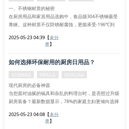
用不同厚
一、不锈钢材质的秘密
在厨房用品和家居用品选购中，食品级304不锈钢最受
青睐。这种材质不仅防锈耐腐蚀，更能承受-196℃到
800℃的极端温差。建议检查产品底部激光刻印的”
2025-05-23 04:39
【
未分
sus304″标识，避免购买到201伪劣钢材。
类
】
二、环保设计的四大特征
优质环保日用品通常具备可循环使用、无化学涂层、易
如何选择环保耐用的厨房日用品？
降解包装和节水设计。比如双层沥水篮采用镂空结构，
比传统塑料制品节水30%。丝扣结构的密封罐能重复使
#不锈钢用品
#厨房工具
#环保日用品
用5年
现代厨房的必备神器
当您面对油腻的锅具和杂乱的料理台时，是否想过升级
厨房装备？最新数据显示，78%的家庭主妇更倾向选择
带有双层设计的环保餐具。以304不锈钢制作的厨房工
2025-05-23 04:08
【
未分
具为例，其抗菌特性可减少70%的细菌残留，特别适合
类
】
处理生鲜食材。