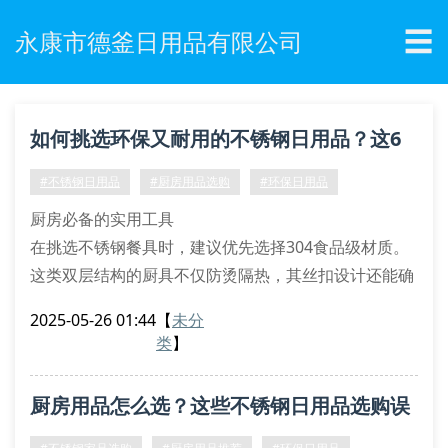
☰
永康市德釜日用品有限公司
如何挑选环保又耐用的不锈钢日用品？这6
个技巧必须掌握！
#不锈钢日用品
#厨房用品选购
#环保日用品
厨房必备的实用工具
在挑选不锈钢餐具时，建议优先选择304食品级材质。
这类双层结构的厨具不仅防烫隔热，其丝扣设计还能确
保密封性。市面上多功能锅具常标注”快速加热”功能，
2025-05-26 01:44
【
未分
但要注意查看产品是否通过sgs环保认证。
类
】
家居收纳的智能选择
带自动闭合装置的收纳盒近期备受青睐，其环保涂层能
厨房用品怎么选？这些不锈钢日用品选购误
有效防锈。实测显示，采用加厚材质的储物罐承重能力
提升40%，特别适合存放干货调料。选购时注意观察产
区要避开！