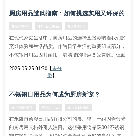
304食品级不锈钢材质的保鲜盒，凭借耐腐蚀特性延长
厨房用品选购指南：如何挑选实用又环保的
食材保存周期。采用冲压工艺制作的丝扣密封罐，通过
旋转式锁紧结构实现零渗漏。这些创新设计让传统塑料
不锈钢日用品？
#厨房用品
#环保日用品
#选购技巧
制品逐渐退出
在现代家庭生活中，厨房用品的选择直接影响着我们的
烹饪体验和生活品质。作为日常生活的重要组成部分，
不锈钢日用品因其耐用、易清洁的特点备受青睐。但面
对市场上琳琅满目的产品，很多消费者常常感到困惑：
2025-05-25 01:30
【
未分
究竟什么样的厨房用品才真正实用又环保？
类
】
一、不锈钢日用品的主要优势
不锈钢材质的厨房用品已经成为许多家庭的首选。这类
不锈钢日用品为何成为厨房新宠？
产品不仅外观时尚，而且具有防锈、耐腐蚀的特性。相
比传统铁质炊具，不锈钢双层
#不锈钢厨具
#厨房升级
#环保日用品
在永康市德釜日用品有限公司的展厅里，一组闪着银光
的厨房用具格外引人注目。这些采用食品级304不锈钢
制成的锅具套装，正悄悄改变着现代家庭的烹饪习惯。