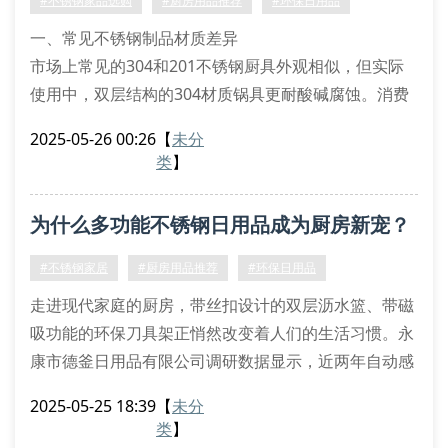
#不锈钢家品选购
#厨房用品推荐
#环保日用品
品边缘是否经过圆角处理
一、常见不锈钢制品材质差异
市场上常见的304和201不锈钢厨具外观相似，但实际
使用中，双层结构的304材质锅具更耐酸碱腐蚀。消费
者在挑选保鲜盒时，要注意观察产品标注的钢印标识，
2025-05-26 00:26
【
未分
正规厂家会在器皿底部标注材质类型。特别要注意带丝
类
】
扣设计的密封罐，优质产品会采用医用级不锈钢制作扣
件。
为什么多功能不锈钢日用品成为厨房新宠？
二、多功能设计产品选购要点
自动沥水菜篮建议选择带有环保硅胶垫的款式，既能保
#不锈钢家居
#厨房用品推荐
#环保日用品
护台面又增加摩擦力。快速解冻板要挑选经
走进现代家庭的厨房，带丝扣设计的双层沥水篮、带磁
吸功能的环保刀具架正悄然改变着人们的生活习惯。永
康市德釜日用品有限公司调研数据显示，近两年自动感
应调料罐的销量增长达240%，印证了智能日用品正在
2025-05-25 18:39
【
未分
重塑厨房生态。
类
】
一、材质革新带来使用变革