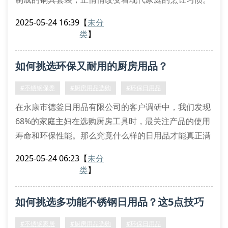
从双立人同款刀具到三层复合底汤锅，不锈钢制品正以
2025-05-24 16:39
【
未分
每年15%的增速占领厨房用品市场。
类
】
不锈钢制品的三大核心优势
与传统铝制炊具相比，不锈钢厨房器具展现出明显优
如何挑选环保又耐用的厨房用品？
势。首先，双层复合结构的不锈钢炒锅能实现均匀导
热，避免传统铁锅易糊底的困扰。其次，经过电解抛光
#不锈钢保养
#厨房用品选购
#环保日用品
处
在永康市德釜日用品有限公司的客户调研中，我们发现
68%的家庭主妇在选购厨房工具时，最关注产品的使用
寿命和环保性能。那么究竟什么样的日用品才能真正满
足现代家庭的厨房需求呢？
2025-05-24 06:23
【
未分
一、材质选择有诀窍
类
】
优质不锈钢制品往往带有食品级304标识，这种材质不
仅抗腐蚀性强，还能避免金属离子析出。我们建议消费
如何挑选多功能不锈钢日用品？这5点技巧
者在挑选削皮器、沥水篮时，注意观察焊接处是否采用
无缝工艺。最近热销的双层隔热餐盒，就因其内外层采
太实用了！
#不锈钢家居
#厨房用品选购
#环保日用品